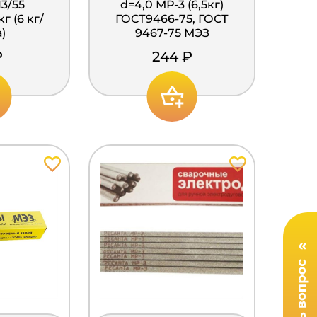
3/55
d=4,0 МР-3 (6,5кг)
г (6 кг/
ГОСТ9466-75, ГОСТ
)
9467-75 МЭЗ
₽
244 ₽