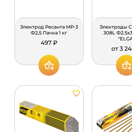
Электрод Ресанта МР-3
Электроды 
Ф2,5 Пачка 1 кг
308L Ф2.5
"ELGA
497 ₽
от 3 2