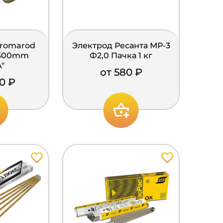
Cromarod
Электрод Ресанта МР-3
x300mm
Ф2,0 Пачка 1 кг
"
от 580 ₽
40 ₽