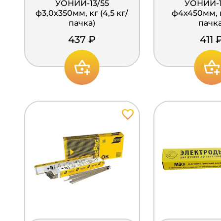
УОНИИ-13/55
УОНИИ-1
ф3,0х350мм, кг (4,5 кг/
ф4х450мм, к
пачка)
пачка
437 ₽
411 