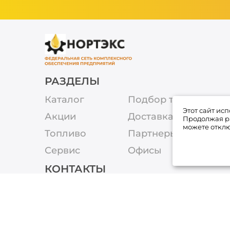
РАЗДЕЛЫ
Каталог
Подбор товара
Этот сайт ис
Акции
Доставка
Продолжая ра
можете отклю
Топливо
Партнеры
Сервис
Офисы
КОНТАКТЫ
8-800-250-67-13
office@nortekc.ru
г. Кострома, ул. Евгения