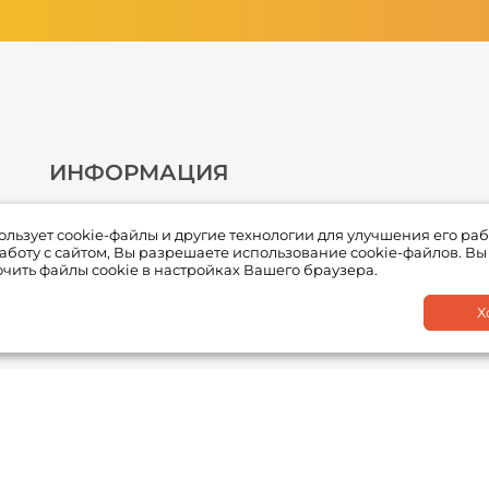
ИНФОРМАЦИЯ
О компании
пользует cookie-файлы и другие технологии для улучшения его раб
Условия оплаты
боту с сайтом, Вы разрешаете использование cookie-файлов. Вы
чить файлы cookie в настройках Вашего браузера.
Условия доставки и возврата товара
Х
Обработка персональных данных