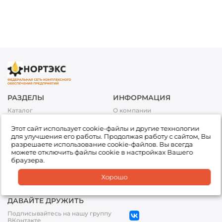
РАЗДЕЛЫ
ИНФОРМАЦИЯ
Каталог
О компании
Акции
Условия оплаты
Этот сайт использует cookie-файлы и другие технологии
Топливо
Условия доставки и возврата
для улучшения его работы. Продолжая работу с сайтом, Вы
товара
Сервис
разрешаете использование cookie-файлов. Вы всегда
Обработка персональных
можете отключить файлы cookie в настройках Вашего
Подбор товара
данных
браузера.
Доставка
Партнеры
Хорошо
Офисы
ДАВАЙТЕ ДРУЖИТЬ
Подписывайтесь на нашу группу
ВКонтакте