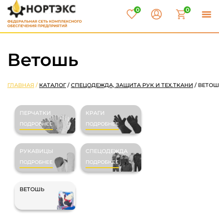
0
0
Ветошь
ГЛАВНАЯ
/
КАТАЛОГ
/
СПЕЦОДЕЖДА, ЗАЩИТА РУК И ТЕХ.ТКАНИ
/
ВЕТОШ
ПЕРЧАТКИ
КРАГИ
ПОДРОБНЕЕ
ПОДРОБНЕЕ
РУКАВИЦЫ
СПЕЦОДЕЖДА
ПОДРОБНЕЕ
ПОДРОБНЕЕ
ВЕТОШЬ