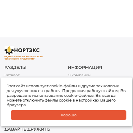
РАЗДЕЛЫ
ИНФОРМАЦИЯ
Каталог
О компании
Акции
Условия оплаты
Этот сайт использует cookie-файлы и другие технологии
Топливо
Условия доставки и возврата
для улучшения его работы. Продолжая работу с сайтом, Вы
товара
Сервис
разрешаете использование cookie-файлов. Вы всегда
Обработка персональных
можете отключить файлы cookie в настройках Вашего
Подбор товара
данных
браузера.
Доставка
Партнеры
Хорошо
Офисы
ДАВАЙТЕ ДРУЖИТЬ