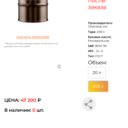
после
заказа
Производитель:
ТРИУМФ-СМ
Тара:
208 л
Базовое масло:
СКАЧАТЬ ОПИСАНИЕ
Минеральное
* Внешний вид товара может отличаться от
SAE:
80W-90
указанного на сайте
API:
• GL-3
Тип:
ГОСТ
Объем:
20 л
208 л
ЦЕНА:
47 200
₽
В наличии:
0
шт.