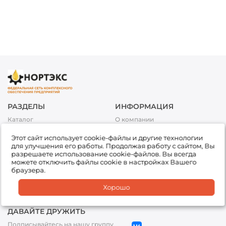
РАЗДЕЛЫ
ИНФОРМАЦИЯ
Каталог
О компании
Акции
Условия оплаты
Этот сайт использует cookie-файлы и другие технологии
Топливо
Условия доставки и возврата
для улучшения его работы. Продолжая работу с сайтом, Вы
товара
Сервис
разрешаете использование cookie-файлов. Вы всегда
Обработка персональных
можете отключить файлы cookie в настройках Вашего
Подбор товара
данных
браузера.
Доставка
Партнеры
Хорошо
Офисы
ДАВАЙТЕ ДРУЖИТЬ
Подписывайтесь на нашу группу