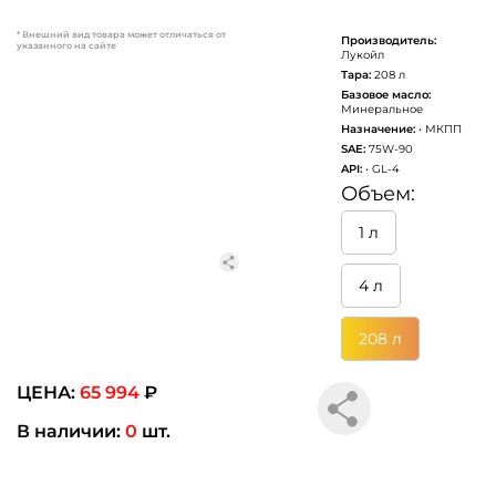
* Внешний вид товара может отличаться от
Производитель:
указанного на сайте
Лукойл
Тара:
208 л
Базовое масло:
Минеральное
Назначение:
• МКПП
SAE:
75W-90
API:
• GL-4
Объем:
1 л
4 л
208 л
ЦЕНА:
65 994
₽
В наличии:
0
шт.