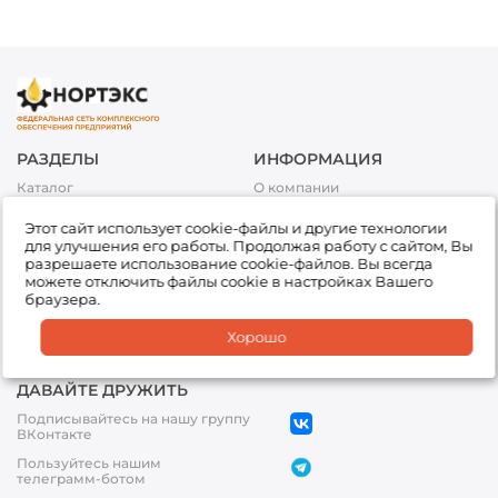
РАЗДЕЛЫ
ИНФОРМАЦИЯ
Каталог
О компании
Акции
Условия оплаты
Этот сайт использует cookie-файлы и другие технологии
Топливо
Условия доставки и возврата
для улучшения его работы. Продолжая работу с сайтом, Вы
товара
Сервис
разрешаете использование cookie-файлов. Вы всегда
Обработка персональных
можете отключить файлы cookie в настройках Вашего
Подбор товара
данных
браузера.
Доставка
Партнеры
Хорошо
Офисы
ДАВАЙТЕ ДРУЖИТЬ
Подписывайтесь на нашу группу
ВКонтакте
Пользуйтесь нашим
телеграмм-ботом