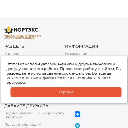
РАЗДЕЛЫ
ИНФОРМАЦИЯ
Каталог
О компании
Акции
Условия оплаты
Этот сайт использует cookie-файлы и другие технологии
Топливо
Условия доставки и возврата
для улучшения его работы. Продолжая работу с сайтом, Вы
товара
Сервис
разрешаете использование cookie-файлов. Вы всегда
Обработка персональных
можете отключить файлы cookie в настройках Вашего
Подбор товара
данных
браузера.
Доставка
Партнеры
Хорошо
Офисы
ДАВАЙТЕ ДРУЖИТЬ
Подписывайтесь на нашу группу
ВКонтакте
Пользуйтесь нашим