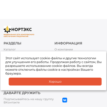
РАЗДЕЛЫ
ИНФОРМАЦИЯ
Каталог
О компании
Акции
Условия оплаты
Этот сайт использует cookie-файлы и другие технологии
Топливо
Условия доставки и возврата
для улучшения его работы. Продолжая работу с сайтом, Вы
товара
Сервис
разрешаете использование cookie-файлов. Вы всегда
Обработка персональных
можете отключить файлы cookie в настройках Вашего
Подбор товара
данных
браузера.
Доставка
Партнеры
Хорошо
Офисы
ДАВАЙТЕ ДРУЖИТЬ
Подписывайтесь на нашу группу
ВКонтакте