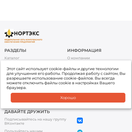
РАЗДЕЛЫ
ИНФОРМАЦИЯ
Каталог
О компании
Акции
Условия оплаты
Этот сайт использует cookie-файлы и другие технологии
Топливо
Условия доставки и возврата
для улучшения его работы. Продолжая работу с сайтом, Вы
товара
Сервис
разрешаете использование cookie-файлов. Вы всегда
Обработка персональных
можете отключить файлы cookie в настройках Вашего
Подбор товара
данных
браузера.
Доставка
Партнеры
Хорошо
Офисы
ДАВАЙТЕ ДРУЖИТЬ
Подписывайтесь на нашу группу
ВКонтакте
Пользуйтесь нашим