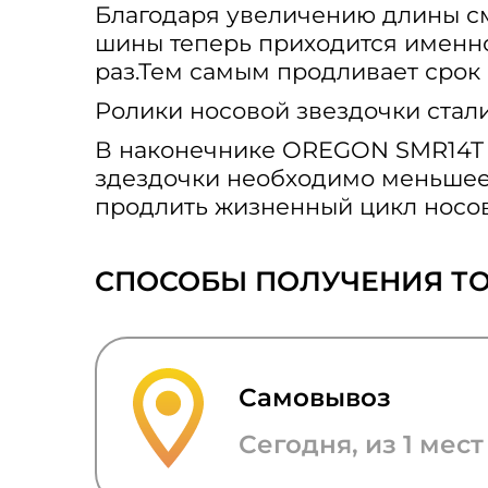
Благодаря увеличению длины см
шины теперь приходится именно
раз.Тем самым продливает срок
Ролики носовой звездочки стали
В наконечнике OREGON SMR14T ис
здездочки необходимо меньшее 
продлить жизненный цикл носов
СПОСОБЫ ПОЛУЧЕНИЯ Т
Самовывоз
Сегодня, из 1 мест