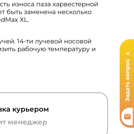
ть износа паза харвестерной
ет быть заменена несколько
dMax XL.
чей. 14-ти лучевой носовой
изить рабочую температуру и
вка курьером
ит менеджер