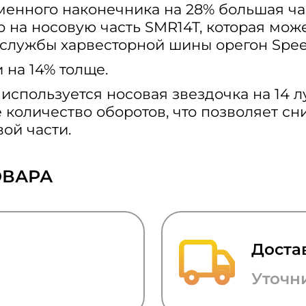
енного наконечника на 28% большая час
 на носовую часть SMR14T, которая мож
 службы харвесторной шины орегон Spee
 на 14% толще.
пользуется носовая звездочка на 14 лу
количество оборотов, что позволяет сн
ой части.
ОВАРА
Доста
Уточн