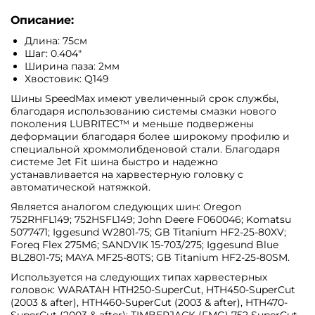
Описание:
Длина: 75см
Шаг: 0.404"
Ширина паза: 2мм
Хвостовик: Q149
Шины SpeedMax имеют увеличенный срок службы,
благодаря использованию системы смазки нового
поколения LUBRITEC™ и меньше подвержены
деформации благодаря более широкому профилю и
специальной хроммолибденовой стали. Благодаря
системе Jet Fit шина быстро и надежно
устанавливается на харвестерную головку с
автоматической натяжкой.
Является аналогом следующих шин: Oregon
752RHFL149; 752HSFL149; John Deere F060046; Komatsu
5077471; Iggesund W2801-75; GB Titanium HF2-25-80XV;
Foreq Flex 275M6; SANDVIK 15-703/275; Iggesund Blue
BL2801-75; MAYA MF25-80TS; GB Titanium HF2-25-80SM.
Используется на следующих типах харвестерных
головок: WARATAH HTH250-SuperCut, HTH450-SuperCut
(2003 & after), HTH460-SuperCut (2003 & after), HTH470-