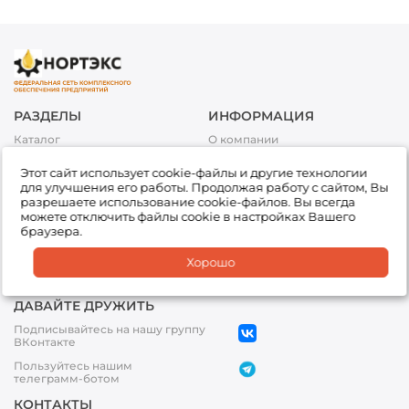
РАЗДЕЛЫ
ИНФОРМАЦИЯ
Каталог
О компании
Акции
Условия оплаты
Этот сайт использует cookie-файлы и другие технологии
Топливо
Условия доставки и возврата
для улучшения его работы. Продолжая работу с сайтом, Вы
товара
Сервис
разрешаете использование cookie-файлов. Вы всегда
Обработка персональных
можете отключить файлы cookie в настройках Вашего
Подбор товара
данных
браузера.
Доставка
Партнеры
Хорошо
Офисы
ДАВАЙТЕ ДРУЖИТЬ
Подписывайтесь на нашу группу
ВКонтакте
Пользуйтесь нашим
телеграмм-ботом
КОНТАКТЫ