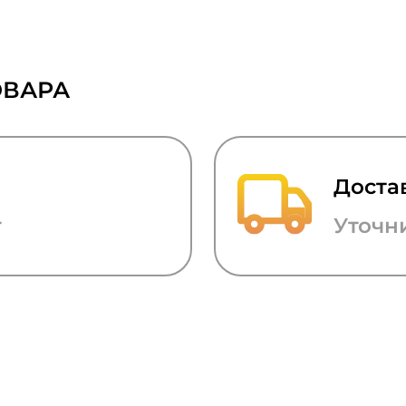
ОВАРА
Доста
т
Уточн