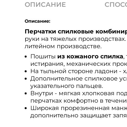
ОПИСАНИЕ
СПОС
Описание:
Перчатки спилковые комбини
руки на тяжелых производствах
литейном производстве.
Пошиты
из кожаного спилка
,
истирания, механических прок
На тыльной стороне ладони -
Дополнительное спилковое уси
указательного пальцев.
Внутри - мягкая хлопковая по
перчатках комфортно в течени
Широкая прорезиненная манже
дополнительно защищает запяс