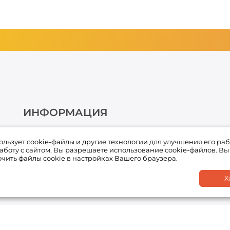
ИНФОРМАЦИЯ
О компании
пользует cookie-файлы и другие технологии для улучшения его раб
Условия оплаты
боту с сайтом, Вы разрешаете использование cookie-файлов. Вы
чить файлы cookie в настройках Вашего браузера.
Условия доставки и возврата товара
Х
Обработка персональных данных