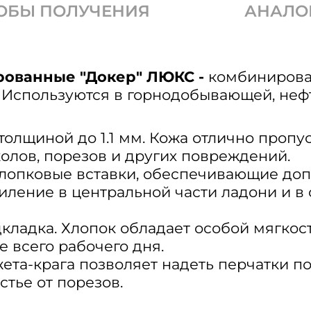
ОБЫ ПОЛУЧЕНИЯ
АНАЛО
рованные "Докер" ЛЮКС -
комбинирова
. Используются в горнодобывающей, не
 толщиной до 1.1 мм. Кожа отлично пропу
олов, порезов и других повреждений.
 хлопковые вставки, обеспечивающие до
ление в центральной части ладони и в 
дкладка. Хлопок обладает особой мягкос
е всего рабочего дня.
та-крага позволяет надеть перчатки по
тье от порезов.