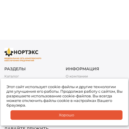
РАЗДЕЛЫ
ИНФОРМАЦИЯ
Каталог
О компании
Акции
Условия оплаты
Этот сайт использует cookie-файлы и другие технологии
Топливо
Условия доставки и возврата
для улучшения его работы. Продолжая работу с сайтом, Вы
товара
Сервис
разрешаете использование cookie-файлов. Вы всегда
Обработка персональных
можете отключить файлы cookie в настройках Вашего
Подбор товара
данных
браузера.
Доставка
Партнеры
Хорошо
Офисы
ДАВАЙТЕ ДРУЖИТЬ