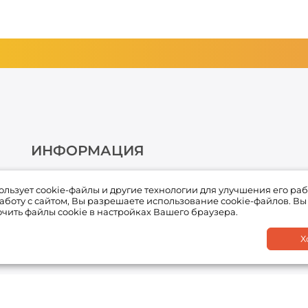
ИНФОРМАЦИЯ
О компании
пользует cookie-файлы и другие технологии для улучшения его раб
Условия оплаты
боту с сайтом, Вы разрешаете использование cookie-файлов. Вы
чить файлы cookie в настройках Вашего браузера.
Условия доставки и возврата товара
Х
Обработка персональных данных