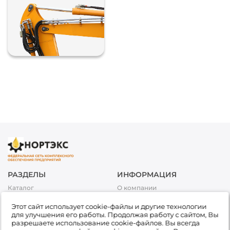
РАЗДЕЛЫ
ИНФОРМАЦИЯ
Каталог
О компании
Акции
Условия оплаты
Этот сайт использует cookie-файлы и другие технологии
Топливо
Условия доставки и возврата
для улучшения его работы. Продолжая работу с сайтом, Вы
товара
Сервис
разрешаете использование cookie-файлов. Вы всегда
Обработка персональных