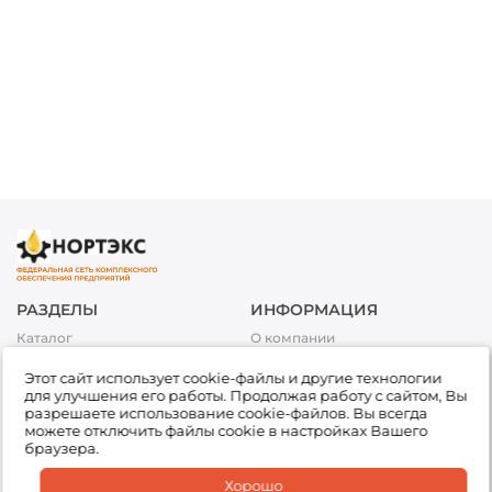
РАЗДЕЛЫ
ИНФОРМАЦИЯ
Каталог
О компании
Акции
Условия оплаты
Этот сайт использует cookie-файлы и другие технологии
Топливо
Условия доставки и возврата
для улучшения его работы. Продолжая работу с сайтом, Вы
товара
Сервис
разрешаете использование cookie-файлов. Вы всегда
Обработка персональных
можете отключить файлы cookie в настройках Вашего
Подбор товара
данных
браузера.
Доставка
Партнеры
Хорошо